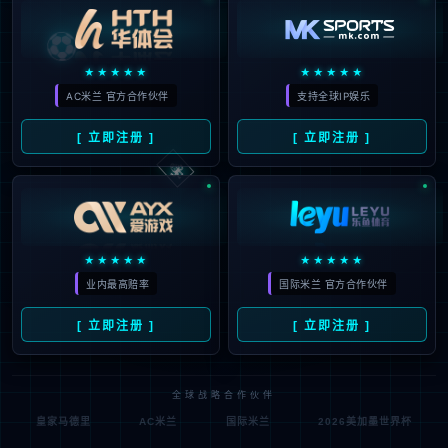
⚽
★★★★★
★★★★★
AC米兰 官方合作伙伴
支持全球IP娱乐
🃏
[ 立即注册 ]
[ 立即注册 ]
★★★★★
★★★★★
业内最高赔率
国际米兰 官方合作伙伴
[ 立即注册 ]
[ 立即注册 ]
全球战略合作伙伴
皇家马德里
AC米兰
国际米兰
2026美加墨世界杯