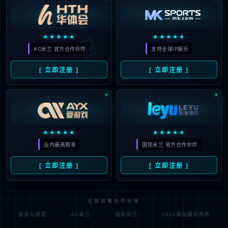
🃏
★★★★★
★★★★★
AC米兰 官方合作伙伴
支持全球IP娱乐
[ 立即注册 ]
[ 立即注册 ]
★★★★★
★★★★★
业内最高赔率
国际米兰 官方合作伙伴
[ 立即注册 ]
[ 立即注册 ]
全球战略合作伙伴
皇家马德里
AC米兰
国际米兰
2026美加墨世界杯