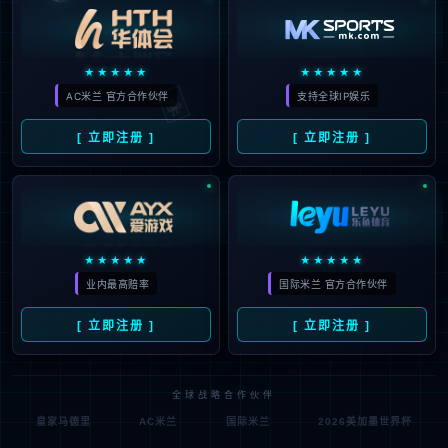
🃏
★★★★★
★★★★★
AC米兰 官方合作伙伴
支持全球IP娱乐
[ 立即注册 ]
[ 立即注册 ]
★★★★★
★★★★★
业内最高赔率
国际米兰 官方合作伙伴
[ 立即注册 ]
[ 立即注册 ]
全球战略合作伙伴
皇家马德里
AC米兰
国际米兰
2026美加墨世界杯