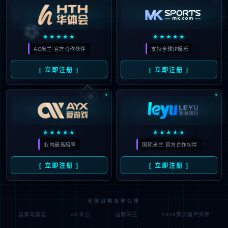
⚽
★★★★★
★★★★★
AC米兰 官方合作伙伴
支持全球IP娱乐
[ 立即注册 ]
[ 立即注册 ]
🃏
★★★★★
★★★★★
业内最高赔率
国际米兰 官方合作伙伴
[ 立即注册 ]
[ 立即注册 ]
全球战略合作伙伴
皇家马德里
AC米兰
国际米兰
2026美加墨世界杯