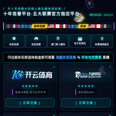
🀄️
[ 华人市场最大的线上娱乐服务供应商 ]
🎰
十年信誉平台·五大联赛官方指定平台
在线玩家: 8263214
祝君好运
注册送
祝君
首单包赔
彩金
🍁
🍁
🍁
⚽
🎮
🃏
🀄️
🎰
电子老虎机
体育竞猜
电竞竞猜
澳门真人赌场
彩票棋牌娱乐
📺注册实名即送体验金即可观看
海量体育直播
与
所有电竞赛事
直播
🎮
🎲
★★★★★
★★★★★
皇家马德里 官方合作伙伴
首存返利68%
[ 立即注册 ]
[ 立即注册 ]