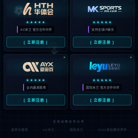
⚽
★★★★★
★★★★★
AC米兰 官方合作伙伴
支持全球IP娱乐
🃏
[ 立即注册 ]
[ 立即注册 ]
★★★★★
★★★★★
业内最高赔率
国际米兰 官方合作伙伴
[ 立即注册 ]
[ 立即注册 ]
全球战略合作伙伴
皇家马德里
AC米兰
国际米兰
2026美加墨世界杯