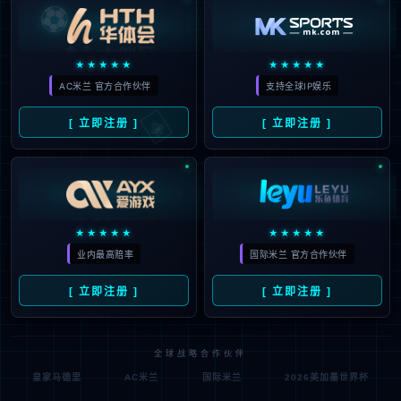
⚽
★★★★★
★★★★★
AC米兰 官方合作伙伴
支持全球IP娱乐
🃏
[ 立即注册 ]
[ 立即注册 ]
★★★★★
★★★★★
业内最高赔率
国际米兰 官方合作伙伴
[ 立即注册 ]
[ 立即注册 ]
全球战略合作伙伴
皇家马德里
AC米兰
国际米兰
2026美加墨世界杯