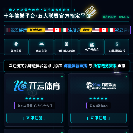
🎰
[ 华人市场最大的线上娱乐服务供应商 ]
十年信誉平台·五大联赛官方指定平台
在线玩家: 8263214
祝君好运
注册送
祝君好运
首单包赔
彩金
🍁
🍁
⚽
🎮
🃏
🀄️
🎰
电子老虎机
体育竞猜
电竞竞猜
澳门真人赌场
彩票棋牌娱乐
🎮
📺注册实名即送体验金即可观看
海量体育直播
与
所有电竞赛事
直播
🎲
★★★★★
★★★★★
皇家马德里 官方合作伙伴
首存返利68%
[ 立即注册 ]
[ 立即注册 ]